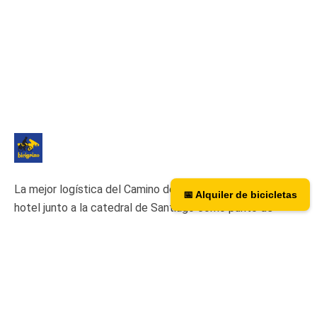
La mejor logística del Camino de Santiago. Tenemos un
📅 Alquiler de bicicletas
hotel junto a la catedral de Santiago como punto de
asistencia y recogida de nuestras bicicletas de alquiler.
Hotel Hospedería San Martín Pinario