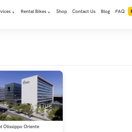
vices
Rental Bikes
Shop
Contact Us
Blog
FAQ
l Olissippo Oriente